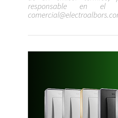
responsable en el si
comercial@electroalbors.c