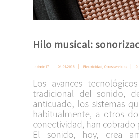
Hilo musical: sonoriz
admin17
04.04.2018
Electricidad
,
Otros servicios
0
Los avances tecnológico
tradicional del sonido, 
anticuado, los sistemas q
habitualmente, a otros do
conectividad, han cobrado
El sonido, hoy, crea a