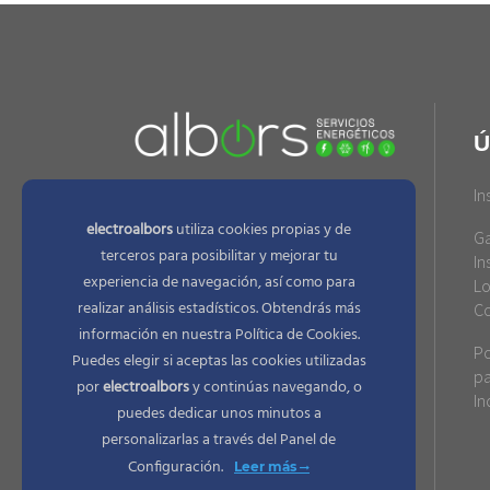
Ú
In
INFORMACIÓN DE CONTACTO
electroalbors
utiliza cookies propias y de
Ga
terceros para posibilitar y mejorar tu
In
Dirección:
experiencia de navegación, así como para
Lo
C/ Torres, 11 46018 VALENCIA
realizar análisis estadísticos. Obtendrás más
Co
Telefono:
información en nuestra Política de Cookies.
96 370 78 21
Po
E-mail:
Puedes elegir si aceptas las cookies utilizadas
pa
comercial@electroalbors.com
por
electroalbors
y continúas navegando, o
In
puedes dedicar unos minutos a
personalizarlas a través del
Panel de
Configuración.
Leer más