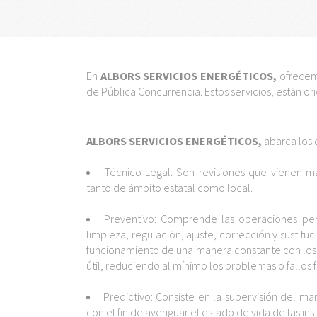
En
ALBORS SERVICIOS ENERGÉTICOS,
ofrecemo
de Pública Concurrencia. Estos servicios, están ori
ALBORS SERVICIOS ENERGÉTICOS,
abarca los 
.
Técnico Legal: Son revisiones que vienen m
tanto de ámbito estatal como local.
.
Preventivo: Comprende las operaciones perió
limpieza, regulación, ajuste, corrección y sustitu
funcionamiento de una manera constante con los 
útil, reduciendo al mínimo los problemas o fallos f
.
Predictivo: Consiste en la supervisión del m
con el fin de averiguar el estado de vida de las ins