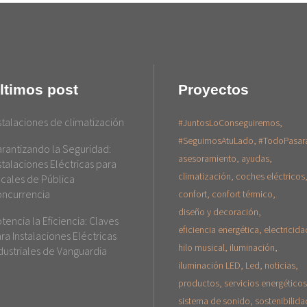
ltimos post
Proyectos
stalaciones de climatización
#JuntosLoConseguiremos
#SeguimosAtuLado
#TodoPasar
rantizando la Seguridad:
asesoramiento
ayudas
stalaciones Eléctricas para
climatización
coches eléctricos
cales de Pública
ncurrencia
confort
confort térmico
diseño y decoración
tencia la Eficiencia: Claves
eficiencia energética
electricida
ra Instalaciones Eléctricas
hilo musical
iluminación
dustriales de Vanguardia
iluminación LED
Led
noticias
productos
servicios energéticos
sistema de sonido
sostenibilida